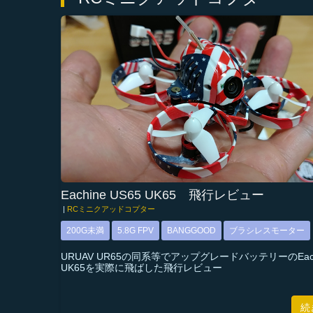
Eachine US65 UK65 飛行レビュー
|
RCミニクアッドコプター
200G未満
5.8G FPV
BANGGOOD
ブラシレスモーター
URUAV UR65の同系等でアップグレードバッテリーのEachi
UK65を実際に飛ばした飛行レビュー
続