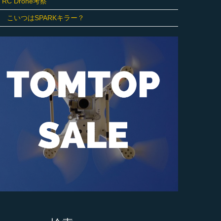
O RC Drone考察
eron こいつはSPARKキラー？