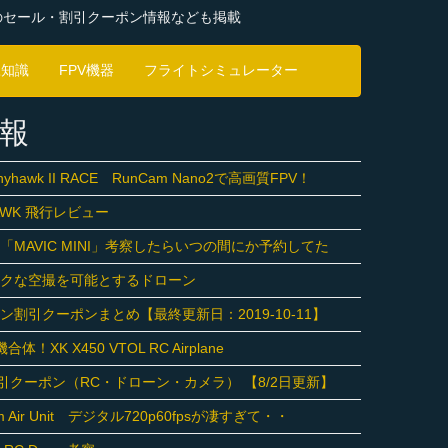
のセール・割引クーポン情報なども掲載
豆知識
FPV機器
フライトシミュレーター
報
inyhawk II RACE RunCam Nano2で高画質FPV！
 HAWK 飛行レビュー
MAVIC MINI」考察したらいつの間にか予約してた
ックな空撮を可能とするドローン
割引クーポンまとめ【最終更新日：2019-10-11】
！XK X450 VTOL RC Airplane
ng 割引クーポン（RC・ドローン・カメラ） 【8/2日更新】
tem Air Unit デジタル720p60fpsが凄すぎて・・