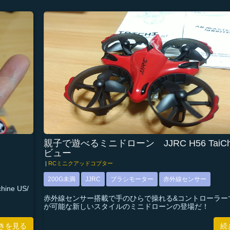
親子で遊べるミニドローン JJRC H56 TaiC
ビュー
|
RCミニクアッドコプター
200G未満
JJRC
ブラシモーター
赤外線センサー
ne US/
赤外線センサー搭載で手のひらで操れる&コントローラー
が可能な新しいスタイルのミニドローンの登場だ！
きを見る
続