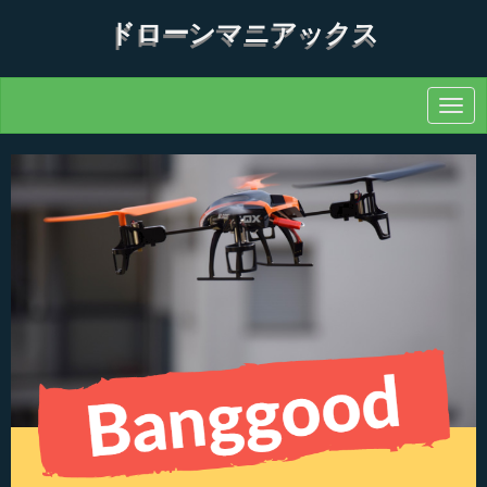
ドローンマニアックス
N
a
v
i
g
a
t
i
o
n