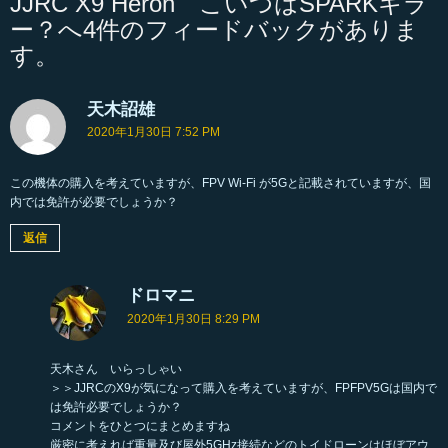
JJRC X9 Heron こいつはSPARKキラ
ー？へ4件のフィードバックがありま
す。
天木詔雄
よ
り
2020年1月30日 7:52 PM
:
この機体の購入を考えていますが、FPV Wi-Fi が5Gと記載されていますが、国
内では免許が必要でしょうか？
返信
ドロマニ
よ
り
2020年1月30日 8:29 PM
:
天木さん いらっしゃい
＞＞JJRCのX9が気になって購入を考えていますが、FPFPV5Gは国内で
は免許必要でしょうか？
コメントをひとつにまとめますね
厳密に考えれば重量及び屋外5GHz接続などのトイドローンはほぼアウ