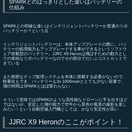
SPARKとのはっきりとした違いはバッテリーの
仕組み
SPARKとの明確な違いはインテリジェントバッテリーか普通のリポ
バッテリーか？という点
インテリジェントバッテリーは、本体アップグレードの際に、バッ
テリーの処理能力もアップグレードする事ができるというソフトウ
ェア搭載型のバッテリー。JJRC X9 Heronは飛ばすための動力とし
ての単純なリポバッテリーなのでその部分でだいぶコストカットで
きている
また精密なチップ処理システムを本体に搭載する必要がないので、
軽量化もでき、バッテリーも3s 1000mahととても少ない容量で、
飛行時間はSPARKとほぼ変わらない
そういう意味ではSPARKのような高性能なドローンに手を出すほど
ではないが、安定した飛行能力で空中から景色や風景の撮影を楽し
みたい！という自動空撮入門機としては、かなり安定性が高い
JJRC X9 Heronのここがポイント！