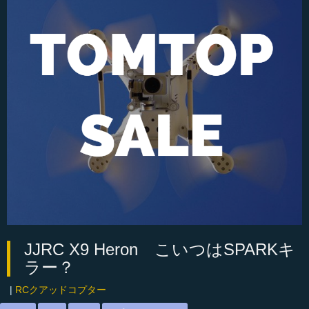
JJRC X9 Heron こいつはSPARKキ
ラー？
|
RCクアッドコプター