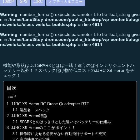
1080P
GPS
JJRC
オプティカルフロー
Warning
: number_format() expects parameter 1 to be float, string give
n in
/home/tanu3/toy-drone.com/public_html/wp/wp-content/plugi
ns/weluka/class-weluka-builder.php
on line
4614
Warning
: number_format() expects parameter 1 to be float, string give
n in
/home/tanu3/toy-drone.com/public_html/wp/wp-content/plugi
ns/weluka/class-weluka-builder.php
on line
4614
機能や形状はDJI SPARKとほぼ一緒！違うのはインテリジェントバ
ッテリー以外！？スペック化け物で低コストのJJRC X9 Heronをチ
ェック！
目次
JJRC X9 Heron RC Drone Quadcopter RTF
製品名 スペック
JJRC X9 Heron特徴
SPARKとのはっきりとした違いはバッテリーの仕組み
JJRC X9 Heronのここがポイント！
操作時にあせる必要がない自動飛行サポートの充実
完成映像の安定感