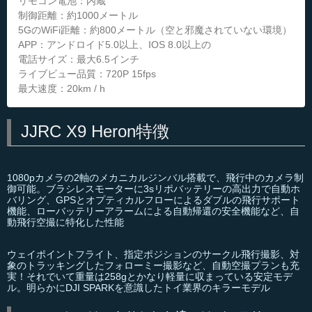
リモコン電池：内蔵
制御距離：約1000メートル
5GのWiFi距離：約800メートル（空と邪魔されていない環境）
APP：アンドロイド5.0以上、IOS 8.0以上の
電話サイズ：最大6.5インチ
ライブビュー品質：720P 15fps
最大速度：20km / h
JJRC X9 Heron特徴
1080pカメラの2軸のメカニカルジンバル搭載で、飛行中のカメラ制
御可能。ブラシレスモーターに3sリポバッテリーの高出力で自動ホ
バリング、GPSとオプティカルフローによるダブルの飛行サポート
機能、ローバッテリーアラームによる自動帰還の安全機能など、自
動飛行空撮に特化した性能
ウェイポイントフライト、指定ポジションのサークル飛行撮影、対
象のトラッキングしたフォローミー撮影など、自動空撮プランも充
実！それでいて重量は258gとかなり軽量に収まっている安定モデ
ル。明らかにDJI SPARKを意識したトイ業界のキラーモデル