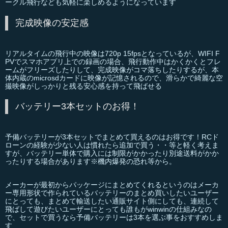
ークル飛行なども気軽に楽しめるようになっています
完成映像の安定感
リアルタイムの飛行中の映像は720p 15fpsとなっているが、WIFI F
PVでスマホアプリ上での録画の場合、飛行動作中はかくかくとフレ
ームがフリーズしたりして、完成映像がコマ落ちしたりするが、本
体内蔵のmicrosdカードに映像が記憶されるので、滑らかで綺麗な空
撮映像がしっかりと残る安心感を持って飛ばせる
バッテリー3本セットのお得！
予備バッテリーが3本セットでまとめて買えるのはお得です！RCド
ローンの経験が少ない人は慣れたら追加で買う・・等と軽く考えま
すが、バッテリー単体で購入には制限がかかったり別途送料がかか
ったりする場合があります※機内爆発の恐れ等から。
メーカーが最初からパッケージにまとめてくれるというのはメーカ
ー専用形状で作られているバッテリーのまとめ買いしたいユーザー
にとっても、まとめて輸送したい通販サイト側にしても、連続して
飛ばして遊びたいユーザーにとっても誰もがwinwinの仕組みなの
で、セットで買うなら予備バッテリーは3本を選ぶ事をおすすめしま
す