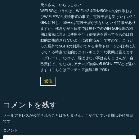
天木さん いらっしゃい
WIFI 5Gというのは、WIFIの2.4GHz/5GHzの操作系およ
びWIFI FPVの接続形式の事で、電波干渉を受けやすい2.4
GHzに対し、5GHzは電波干渉が少ないという特徴があり
ますが、残念ながら日本では屋外でのWIFI 5GHz帯の利
用は厳密に言えば使用不可（※技適を通ってるものは自
動的に接続されないように改良済み）ですので、こうい
った屋外で5GHzの利用ができる中華ドローンが日本に入
ってくる時点で法的にはイレギュラーな状態と言えます
（グレー）。なので、飛ばせない事はありませんが、自
己責任で。ちなみにアナログ無線の5.8GHz FPVとは違い
ます（こちらはアマチュア無線4級でOK）
返信
コメントを残す
メールアドレスが公開されることはありません。
*
が付いている欄は必須項目
です
コメント