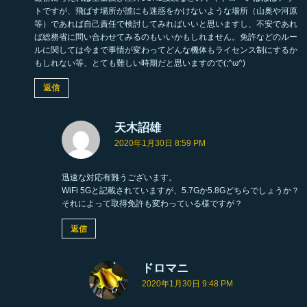
トですが、飛ばす場所が誰にも迷惑をかけないような場所（山奥や河原
等）であれば自己責任で検討してみればいいと思いますし、不安であれ
ば総務省に問い合わせてみるのもいいかもしれません。免許などのルー
ルに関しては今まで事情が変わってどんな機体もライセンス制にするか
もしれない等、とても難しい時期だと思いますので(;^ω^)
返信
天木詔雄
よ
り
2020年1月30日 8:59 PM
:
迅速な対応有難うございます。
WiFi 5Gと記載されていますが、5.7Gか5.8Gどちらでしょうか？
それによって取得免許も変わっている様ですが？
返信
ドロマニ
よ
り
2020年1月30日 9:48 PM
: