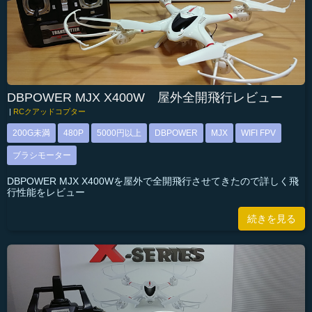
DBPOWER MJX X400W 屋外全開飛行レビュー
|
RCクアッドコプター
200G未満
480P
5000円以上
DBPOWER
MJX
WIFI FPV
ブラシモーター
DBPOWER MJX X400Wを屋外で全開飛行させてきたので詳しく飛
行性能をレビュー
続きを見る