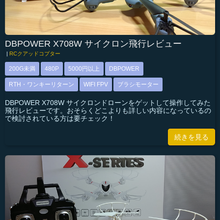
DBPOWER X708W サイクロン飛行レビュー
|
RCクアッドコプター
200G未満
480P
5000円以上
DBPOWER
RTH・ワンキーリターン
WIFI FPV
ブラシモーター
DBPOWER X708W サイクロンドローンをゲットして操作してみた
飛行レビューです。おそらくどこよりも詳しい内容になっているの
で検討されている方は要チェック！
続きを見る