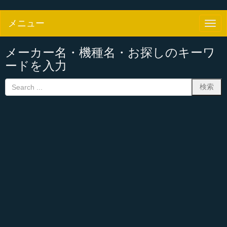
メニュー
N
a
v
i
メーカー名・機種名・お探しのキーワ
g
ードを入力
a
t
i
o
n