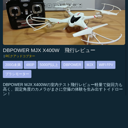
DBPOWER MJX X400W 飛行レビュー
|
RCクアッドコプター
200G未満
480P
5000円以上
DBPOWER
MJX
WIFI FPV
ブラシモーター
DBPOWER MJX X400Wの室内テスト飛行レビュー軽量で旋回力も
高く、固定角度のカメラがまさに空撮の体験を生み出すトイドロー
ン！
続きを見る
検索