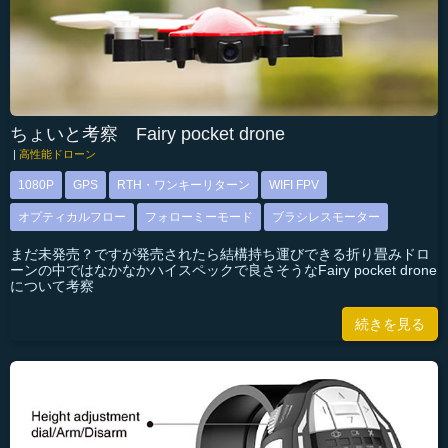
ちょいと考察 Fairy pocket drone
|
高性能ドローン
1080P
GPS
RTH・ワンキーリターン
WIFI FPV
オプティカルフロー
フォローミーモード
ブラシレスモーター
まだ未発売？ですが発売されたら結構持ち運びできる折り畳みドロ
ーンの中ではなかなかハイスペックで良さそうなFairy pocket drone
について考察
続きを見る