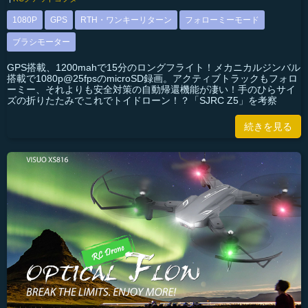
1080P
GPS
RTH・ワンキーリターン
フォローミーモード
ブラシモーター
GPS搭載、1200mahで15分のロングフライト！メカニカルジンバル
搭載で1080p@25fpsのmicroSD録画。アクティブトラックもフォロ
ーミー、それよりも安全対策の自動帰還機能が凄い！手のひらサイ
ズの折りたたみでこれでトイドローン！？「SJRC Z5」を考察
続きを見る