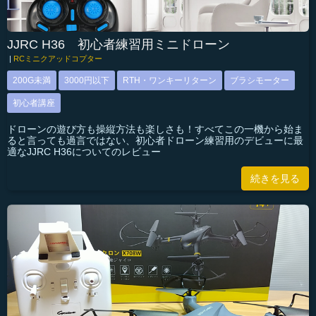
JJRC H36 初心者練習用ミニドローン
|
RCミニクアッドコプター
200G未満
3000円以下
RTH・ワンキーリターン
ブラシモーター
初心者講座
ドローンの遊び方も操縦方法も楽しさも！すべてこの一機から始ま
ると言っても過言ではない、初心者ドローン練習用のデビューに最
適なJJRC H36についてのレビュー
続きを見る