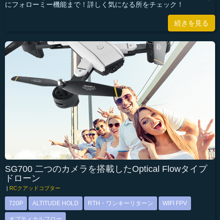
にフォローミー機能まで！詳しく気になる所をチェック！
続きを見る
SG700 二つのカメラを搭載したOptical Flowタイプ
ドローン
|
RCクアッドコプター
720P
ALTITUDE HOLD
RTH・ワンキーリターン
WIFI FPV
オプティカルフロー