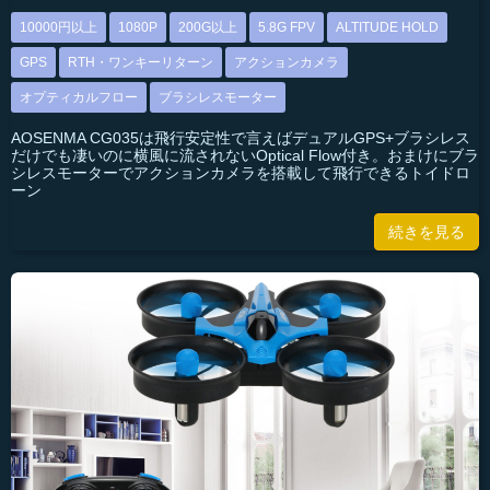
10000円以上
1080P
200G以上
5.8G FPV
ALTITUDE HOLD
GPS
RTH・ワンキーリターン
アクションカメラ
オプティカルフロー
ブラシレスモーター
AOSENMA CG035は飛行安定性で言えばデュアルGPS+ブラシレス
だけでも凄いのに横風に流されないOptical Flow付き。おまけにブラ
シレスモーターでアクションカメラを搭載して飛行できるトイドロ
ーン
続きを見る