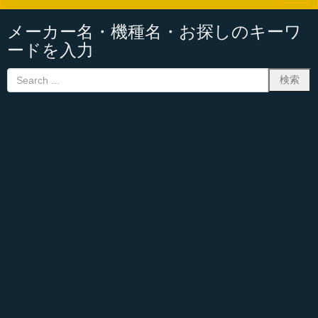
a
v
i
メーカー名・機種名・お探しのキーワ
g
ードを入力
a
t
i
o
n