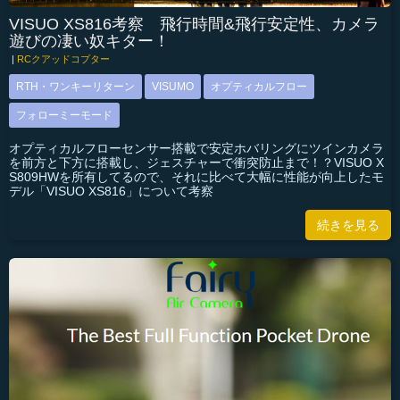
VISUO XS816考察 飛行時間&飛行安定性、カメラ
遊びの凄い奴キター！
|
RCクアッドコプター
RTH・ワンキーリターン
VISUMO
オプティカルフロー
フォローミーモード
オプティカルフローセンサー搭載で安定ホバリングにツインカメラ
を前方と下方に搭載し、ジェスチャーで衝突防止まで！？VISUO X
S809HWを所有してるので、それに比べて大幅に性能が向上したモ
デル「VISUO XS816」について考察
続きを見る