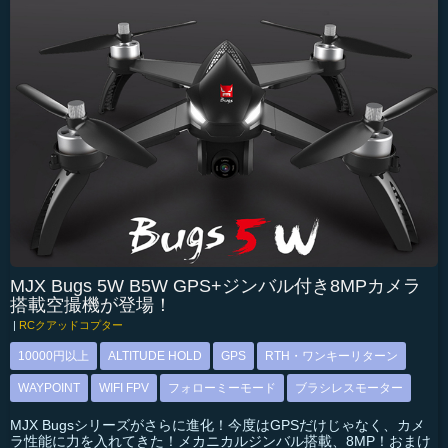
MJX Bugs 5W B5W GPS+ジンバル付き8MPカメラ
搭載空撮機が登場！
|
RCクアッドコプター
10000円以上
ALTITUDE HOLD
GPS
RTH・ワンキーリターン
WAYPOINT
WIFI FPV
フォローミーモード
ブラシレスモーター
MJX Bugsシリーズがさらに進化！今度はGPSだけじゃなく、カメ
ラ性能に力を入れてきた！メカニカルジンバル搭載、8MP！おまけ