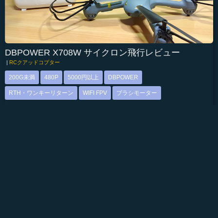
DBPOWER X708W サイクロン飛行レビュー
|
RCクアッドコプター
200G未満
480P
5000円以上
DBPOWER
RTH・ワンキーリターン
WIFI FPV
ブラシモーター
DBPOWER X708W サイクロンドローンをゲットして操作してみた
飛行レビューです。おそらくどこよりも詳しい内容になっているの
で検討されている方は要チェック！
続きを見る