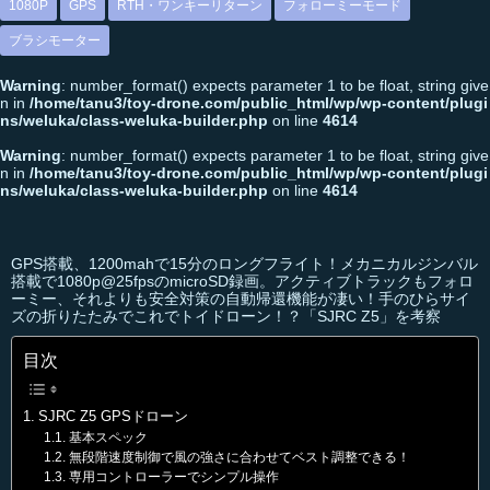
1080P
GPS
RTH・ワンキーリターン
フォローミーモード
ブラシモーター
Warning
: number_format() expects parameter 1 to be float, string give
n in
/home/tanu3/toy-drone.com/public_html/wp/wp-content/plugi
ns/weluka/class-weluka-builder.php
on line
4614
Warning
: number_format() expects parameter 1 to be float, string give
n in
/home/tanu3/toy-drone.com/public_html/wp/wp-content/plugi
ns/weluka/class-weluka-builder.php
on line
4614
GPS搭載、1200mahで15分のロングフライト！メカニカルジンバル
搭載で1080p@25fpsのmicroSD録画。アクティブトラックもフォロ
ーミー、それよりも安全対策の自動帰還機能が凄い！手のひらサイ
ズの折りたたみでこれでトイドローン！？「SJRC Z5」を考察
目次
SJRC Z5 GPSドローン
基本スペック
無段階速度制御で風の強さに合わせてベスト調整できる！
専用コントローラーでシンプル操作