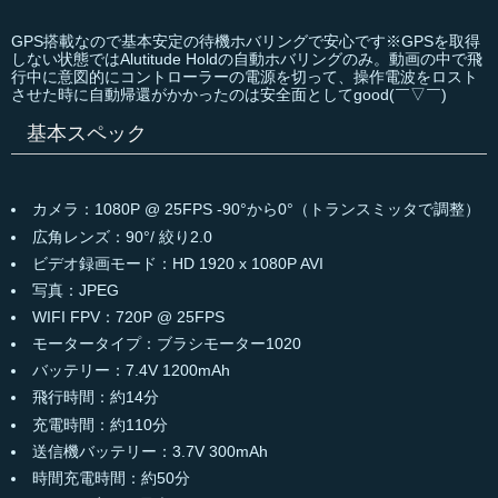
GPS搭載なので基本安定の待機ホバリングで安心です※GPSを取得
しない状態ではAlutitude Holdの自動ホバリングのみ。動画の中で飛
行中に意図的にコントローラーの電源を切って、操作電波をロスト
させた時に自動帰還がかかったのは安全面としてgood(￣▽￣)
基本スペック
カメラ：1080P @ 25FPS -90°から0°（トランスミッタで調整）
広角レンズ：90°/ 絞り2.0
ビデオ録画モード：HD 1920 x 1080P AVI
写真：JPEG
WIFI FPV：720P @ 25FPS
モータータイプ：ブラシモーター1020
バッテリー：7.4V 1200mAh
飛行時間：約14分
充電時間：約110分
送信機バッテリー：3.7V 300mAh
時間充電時間：約50分