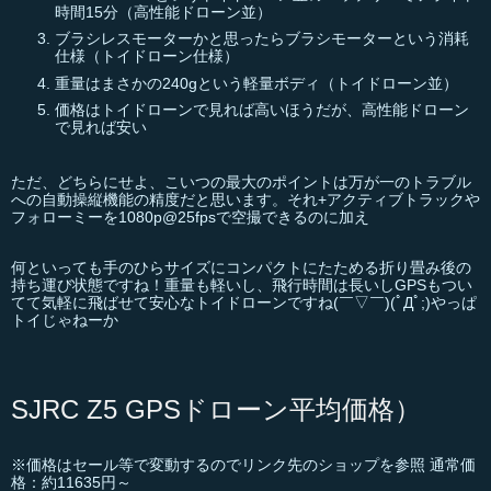
時間15分（高性能ドローン並）
ブラシレスモーターかと思ったらブラシモーターという消耗
仕様（トイドローン仕様）
重量はまさかの240gという軽量ボディ（トイドローン並）
価格はトイドローンで見れば高いほうだが、高性能ドローン
で見れば安い
ただ、どちらにせよ、こいつの最大のポイントは万が一のトラブル
への自動操縦機能の精度だと思います。それ+アクティブトラックや
フォローミーを1080p@25fpsで空撮できるのに加え
何といっても手のひらサイズにコンパクトにたためる折り畳み後の
持ち運び状態ですね！重量も軽いし、飛行時間は長いしGPSもつい
てて気軽に飛ばせて安心なトイドローンですね(￣▽￣)(ﾟДﾟ;)やっぱ
トイじゃねーか
SJRC Z5 GPSドローン平均価格）
※価格はセール等で変動するのでリンク先のショップを参照 通常価
格：約11635円～