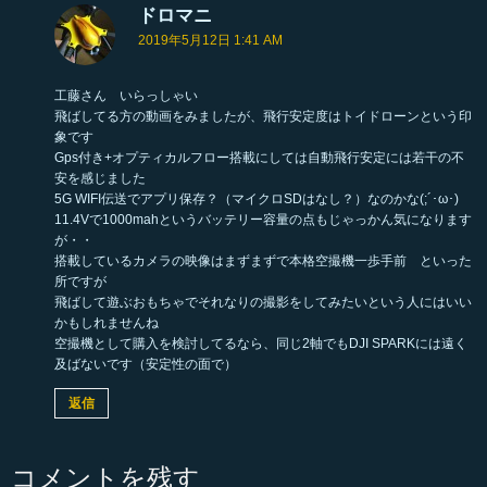
ドロマニ
よ
り
2019年5月12日 1:41 AM
:
工藤さん いらっしゃい
飛ばしてる方の動画をみましたが、飛行安定度はトイドローンという印
象です
Gps付き+オプティカルフロー搭載にしては自動飛行安定には若干の不
安を感じました
5G WIFI伝送でアプリ保存？（マイクロSDはなし？）なのかな(;´･ω･)
11.4Vで1000mahというバッテリー容量の点もじゃっかん気になります
が・・
搭載しているカメラの映像はまずまずで本格空撮機一歩手前 といった
所ですが
飛ばして遊ぶおもちゃでそれなりの撮影をしてみたいという人にはいい
かもしれませんね
空撮機として購入を検討してるなら、同じ2軸でもDJI SPARKには遠く
及ばないです（安定性の面で）
返信
コメントを残す