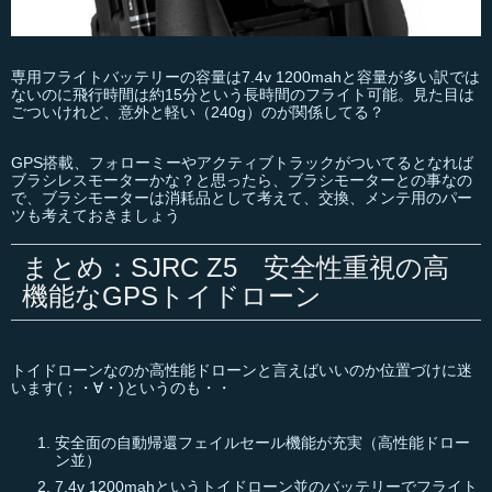
専用フライトバッテリーの容量は7.4v 1200mahと容量が多い訳では
ないのに飛行時間は約15分という長時間のフライト可能。見た目は
ごついけれど、意外と軽い（240g）のが関係してる？
GPS搭載、フォローミーやアクティブトラックがついてるとなれば
ブラシレスモーターかな？と思ったら、ブラシモーターとの事なの
で、ブラシモーターは消耗品として考えて、交換、メンテ用のパー
ツも考えておきましょう
まとめ：SJRC Z5 安全性重視の高
機能なGPSトイドローン
トイドローンなのか高性能ドローンと言えばいいのか位置づけに迷
います(；・∀・)というのも・・
安全面の自動帰還フェイルセール機能が充実（高性能ドロー
ン並）
7.4v 1200mahというトイドローン並のバッテリーでフライト