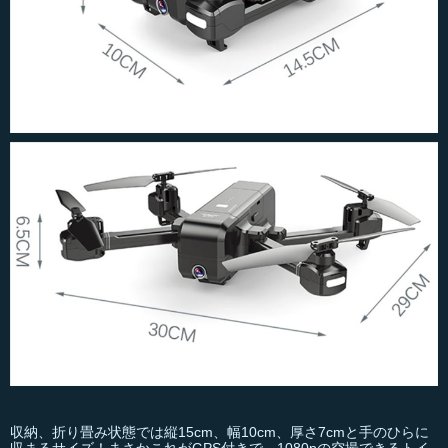
収納、折り畳み状態では縦15cm、幅10cm、厚さ7cmと手のひらに