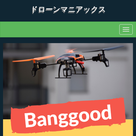
ドローンマニアックス
N
a
v
i
g
a
t
i
o
n