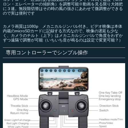
ロン・エレベーターの傾斜角）を調整可能※動画を見る限り大雑把
に３速。無段階切替はその時の風の強さにあわせて微調整ができる
ので実は便利です
カメラ画質は1080p メカニカルジンバル付き。ビデオ映像は本体
内蔵のmicroSDカードに記録する方式なので、映像の遅延も少な
く、カメラのチルト（上下）はメカニカルジンバルで角度をわずか
ずつ遠隔で調整が可能（いちいち音が鳴るのは設定で変更可能？）
専用コントローラーでシンプル操作