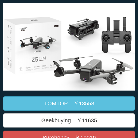
TOMTOP ￥13558
Geekbuying ￥11635
Surehobby ￥19019