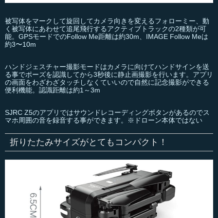
被写体をマークして旋回してカメラ向きを変えるフォローミー、動
く被写体にあわせて追尾飛行するアクティブトラックの2種類が可
能。GPSモードでのFollow Me距離は約30m、IMAGE Follow Meは
約3〜10m
ハンドジェスチャー撮影モードはカメラに向けてハンドサインを送
る事でポーズを認識してから3秒後に静止画撮影を行います。アプリ
の画面をわざわざタッチしなくていいので自然に記念撮影ができる
便利機能。認識距離は約1～3m
SJRC Z5のアプリではサウンドレコーディングボタンがあるのでス
マホ周囲の音を録音する事ができます。※ドローン本体ではない
折りたたみサイズがとてもコンパクト！