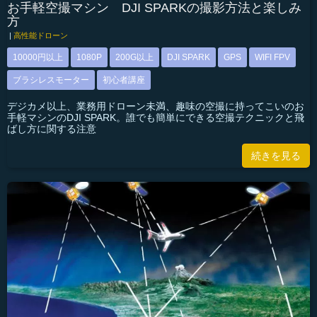
お手軽空撮マシン DJI SPARKの撮影方法と楽しみ
方
|
高性能ドローン
10000円以上
1080P
200G以上
DJI SPARK
GPS
WIFI FPV
ブラシレスモーター
初心者講座
デジカメ以上、業務用ドローン未満、趣味の空撮に持ってこいのお
手軽マシンのDJI SPARK。誰でも簡単にできる空撮テクニックと飛
ばし方に関する注意
続きを見る