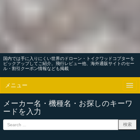
国内では手に入りにくい世界のドローン・トイクワッドコプターを
ピックアップしてご紹介。飛行レビュー他、海外通販サイトのセー
ル・割引クーポン情報なども掲載
メニュー
N
a
v
i
メーカー名・機種名・お探しのキーワ
g
ードを入力
a
t
i
o
n