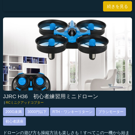
続きを見る
JJRC H36 初心者練習用ミニドローン
|
RCミニクアッドコプター
200G未満
3000円以下
RTH・ワンキーリターン
ブラシモーター
初心者講座
ドローンの遊び方も操縦方法も楽しさも！すべてこの一機から始ま