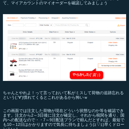
て、マイアカウントのマイオーダーを確認してみましょう
ちゃんとやれよ！って言っておいて私がミスして荷物の追跡忘れる
という(;'∀')慣れてくるとこれがあるから怖いｗ
この画面では注文した荷物が現在どういう状態なのか等を確認でき
ます。注文から2～3日後に注文が確定し、それから税関を通り、国
内への配送なので・・7～9日配送プランで頼んだとすれば、最短で
も10～12日はかかりますので気長に待ちましょう(≧▽≦)早くドロー