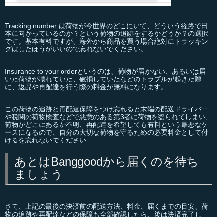
Tracking number は荷物が今世界のどこにいて、どういう経路で日
本に向かっているのか？という荷物の追跡をするかどうか？の選択
です。基本有料ですが、海外から商品を買う場合絶対にトラッキン
グはしたほうがいいので忘れないでください。
Insurance to your orderというのは、荷物が届かない、あるいは届
いた荷物が壊れていた、破損していたなどのトラブルが起きた際
に、返品や再配達を行う際の料金が無料になります。
この荷物の追跡と再配達保障をつけ忘れると末端の配送ドライバー
や税関の荷物検査などで悪意のある第3者に荷物を盗られてしまい、
荷物がどこにあるか不明、再配達を希望しても有料という最悪なケ
ースになるので、自分の大切な荷物を守るための必要料金として付
けるを忘れないでください
あとはBanggoodから届くのを待ち
ましょう
さて、上記の最後の決済前の配送方法、料金、届くまでの目安、荷
物の追跡や再配達などの保障も全部確認したら、後は決済完了し