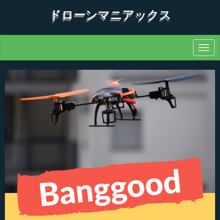
ドローンマニアックス
N
a
v
i
g
a
t
i
o
n