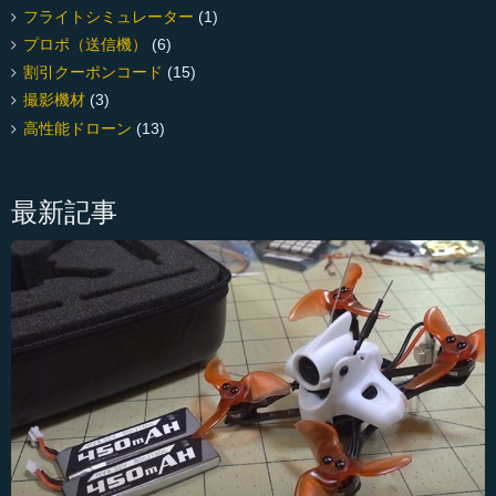
フライトシミュレーター
(1)
プロポ（送信機）
(6)
割引クーポンコード
(15)
撮影機材
(3)
高性能ドローン
(13)
最新記事