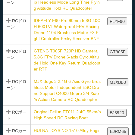
ip Headless Mode Long Time Flyin
ーン
g Altitude Hold RC Quadcopter
IDEAFLY F90 Pro 90mm 5.8G 40C
RCドロ
FLYF90
H 600TVL Waterproof FPV Racing
ーン
Drone 1104 Brushless Motor F3 Fli
ght Controller Frsky Receiver BNF
GTENG T905F 720P HD Camera
RCドロ
GT905F
5.8G FPV Drone 6-axis Gyro Altitu
ーン
de Hold One Key Return Quadcopt
er RTF
MJX Bugs 3 2.4G 6-Axis Gyro Brus
RCドロ
MJXBB3
hless Motor Independent ESC Dro
ーン
ne Support C4000 Gopro 3/4 Xiao
Yi Action Camera RC Quadcopter
Original Feilun FT011 2.4G 55km/h
RCボー
EJ6920
High Speed RC Racing Boat
ト
HUI NA TOYS NO.1510 Alloy Engin
RCカー
EJRM65