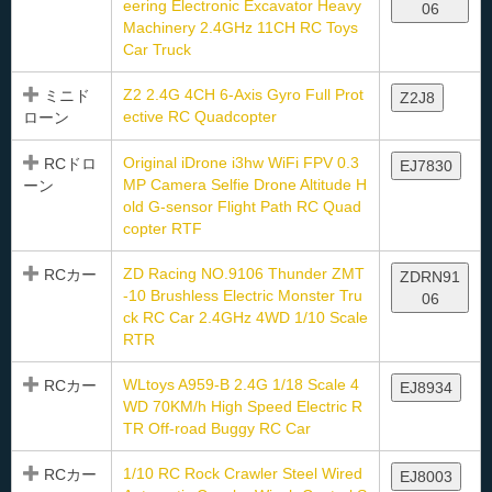
eering Electronic Excavator Heavy
06
Machinery 2.4GHz 11CH RC Toys
Car Truck
Z2 2.4G 4CH 6-Axis Gyro Full Prot
ミニド
Z2J8
ective RC Quadcopter
ローン
Original iDrone i3hw WiFi FPV 0.3
RCドロ
EJ7830
MP Camera Selfie Drone Altitude H
ーン
old G-sensor Flight Path RC Quad
copter RTF
ZD Racing NO.9106 Thunder ZMT
RCカー
ZDRN91
-10 Brushless Electric Monster Tru
06
ck RC Car 2.4GHz 4WD 1/10 Scale
RTR
WLtoys A959-B 2.4G 1/18 Scale 4
RCカー
EJ8934
WD 70KM/h High Speed Electric R
TR Off-road Buggy RC Car
1/10 RC Rock Crawler Steel Wired
RCカー
EJ8003