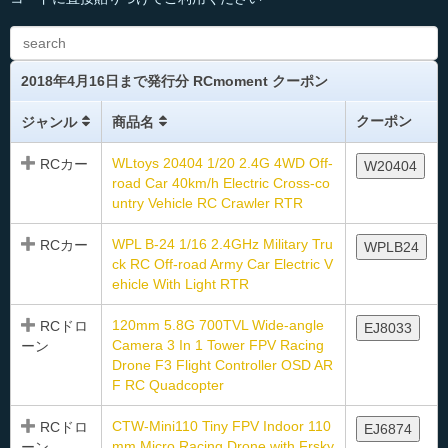
2018年4月16日まで発行分 RCmoment クーポン
クーポン
ジャンル
商品名
WLtoys 20404 1/20 2.4G 4WD Off-
RCカー
W20404
road Car 40km/h Electric Cross-co
untry Vehicle RC Crawler RTR
WPL B-24 1/16 2.4GHz Military Tru
RCカー
WPLB24
ck RC Off-road Army Car Electric V
ehicle With Light RTR
120mm 5.8G 700TVL Wide-angle
RCドロ
EJ8033
Camera 3 In 1 Tower FPV Racing
ーン
Drone F3 Flight Controller OSD AR
F RC Quadcopter
CTW-Mini110 Tiny FPV Indoor 110
RCドロ
EJ6874
mm Micro Racing Drone with Frsky
ーン