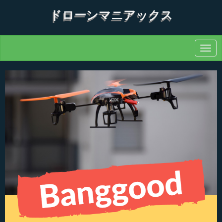
ドローンマニアックス
N
a
v
i
g
a
t
i
o
n