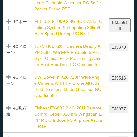
opter Foldable G-sensor RC Selfie
Pocket Drone RTF
FEI LUN FT009 2.4G 4CH Water C
RCボー
EMJ561
ooling System Self-righting 30km/h
ト
8
High Speed Racing RC Boat
JJRC H61 720P Camera Beauty A
RCドロ
EJ9379
PP Selfie Wifi FPV Foldable 6-Axis
ーン
Gyro Optical Flow Positioning Altitu
de Hold Headless RC Quadcopter
DWi Dowellin X20 720P Wide Angl
RCドロ
EJ9516
e Camera Wifi FPV Drone Altitude
ーン
Hold Headless Mode G-sensor RC
Quadcopter
Flybear FX-802 2.4G 2CH Remote
RC飛行
EJ8977
Control Glider 310mm Wingspan E
機
PP Micro Indoor RC Airplane Aircra
ft RTF