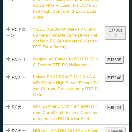
SBUS-PPM Receiver F3 EVO Brus
hed Flight Controller 1 Extra Batter
y BNF
VISUO XS809HW Wifi FPV 0.3MP
RCドロ
EJ7961
Camera Foldable Selfie Drone Hei
ーン
3
ght Hold RC Quadcopter G-Sensor
RTF Extra Battery
Original XK Falcon K100 6CH 3D 6
RCヘリ
EJ3635
G System RTF RC Helicopter
Feiyue FY-11 BRAVE 1/12 2.4G 4
RCカー
EJ7940
WD 30km/h High Speed Electric Po
wer Off-road Cross-country RTR R
C Car
WLtoys 20404 1/20 2.4G 4WD Off-
RCカー
EJ9224
road Car 40km/h Electric Cross-co
untry Vehicle RC Crawler RTR
HUI NA TOYS NO.1510 Alloy Engin
RCカー
EJRM65