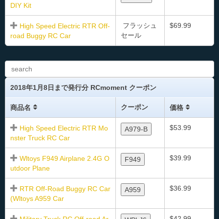
DIY Kit
フラッシュ
$69.99
High Speed Electric RTR Off-
セール
road Buggy RC Car
2018年1月8日まで発行分 RCmoment クーポン
クーポン
商品名
価格
$53.99
High Speed Electric RTR Mo
A979-B
nster Truck RC Car
$39.99
Wltoys F949 Airplane 2.4G O
F949
utdoor Plane
$36.99
RTR Off-Road Buggy RC Car
A959
(Wltoys A959 Car
$42.99