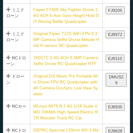
Fayee FY605 Sky Fighter Drone 2.
ミニド
FJ9205
4G 4CH 6-Axis Gyro Height Hold D
ローン
IY Racing Battle Quadcopter
Original Flytec T12S WiFi FPV 0.3
ミニド
EJ8972
MP Camera Selfie Drone Altitude H
ローン
old G-sensor RC Quadcopter
YK017C 2.4G 4CH 0.3MP Camera
RCドロ
EJ9110
Selfie Drone RC Quadcopter RTF
ーン
Original DJI Mavic Pro Portable Mi
ドロー
DMUS2
ni Drone FPV RC Quadcopter with
ン
9
4K Camera OcuSync Live View Sy
stem
WLtoys A979-B 2.4G 1/18 Scale 4
RCカー
EJ8935
WD 70KM/h High Speed Electric R
TR Monster Truck RC Car
GEPRC Sparrow 139mm MX-3 Mic
RCドロ
EJ9628