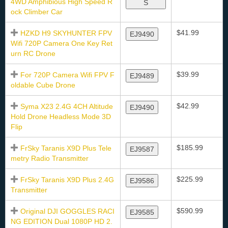
4WD Amphibious High Speed R
S
ock Climber Car
$41.99
HZKD H9 SKYHUNTER FPV
EJ9490
Wifi 720P Camera One Key Ret
urn RC Drone
$39.99
For 720P Camera Wifi FPV F
EJ9489
oldable Cube Drone
$42.99
Syma X23 2.4G 4CH Altitude
EJ9490
Hold Drone Headless Mode 3D
Flip
$185.99
FrSky Taranis X9D Plus Tele
EJ9587
metry Radio Transmitter
$225.99
FrSky Taranis X9D Plus 2.4G
EJ9586
Transmitter
$590.99
Original DJI GOGGLES RACI
EJ9585
NG EDITION Dual 1080P HD 2.