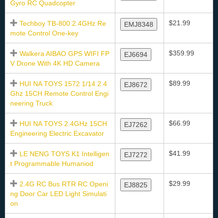
Gyro RC Quadcopter
$21.99
Techboy TB-800 2.4GHz Re
EMJ8348
mote Control One-key
$359.99
Walkera AIBAO GPS WIFI FP
EJ6694
V Drone With 4K HD Camera
$89.99
HUI NA TOYS 1572 1/14 2.4
EJ8672
Ghz 15CH Remote Control Engi
neering Truck
$66.99
HUI NA TOYS 2.4GHz 15CH
EJ7262
Engineering Electric Excavator
$41.99
LE NENG TOYS K1 Intelligen
EJ7272
t Programmable Humaniod
$29.99
2.4G RC Bus RTR RC Openi
EJ8825
ng Door Car LED Light Simulati
on