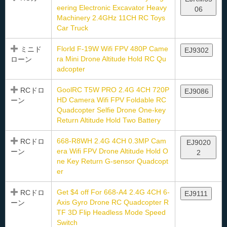
eering Electronic Excavator Heavy
06
Machinery 2.4GHz 11CH RC Toys
Car Truck
Florld F-19W Wifi FPV 480P Came
ミニド
EJ9302
ra Mini Drone Altitude Hold RC Qu
ローン
adcopter
GoolRC T5W PRO 2.4G 4CH 720P
RCドロ
EJ9086
HD Camera Wifi FPV Foldable RC
ーン
Quadcopter Selfie Drone One-key
Return Altitude Hold Two Battery
668-R8WH 2.4G 4CH 0.3MP Cam
RCドロ
EJ9020
era Wifi FPV Drone Altitude Hold O
ーン
2
ne Key Return G-sensor Quadcopt
er
Get $4 off For 668-A4 2.4G 4CH 6-
RCドロ
EJ9111
Axis Gyro Drone RC Quadcopter R
ーン
TF 3D Flip Headless Mode Speed
Switch