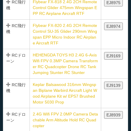
Flybear FX-818 2.4G 2CH Remote
RC飛行
EJ8975
Control Glider 475mm Wingspan E
機
PP RC Airplane Aircraft RTF
Flybear FX-820 2.4G 2CH Remote
RC飛行
EJ8974
Control SU-35 Glider 290mm Wing
機
span EPP Micro Indoor RC Airplan
e Aircraft RTF
HEHENGDA TOYS H3 2.4G 6-Axis
RCドロ
EJ9169
Wifi FPV 0.3MP Camera Transform
ーン
er RC Quadcopter Drone RC Tank
Jumping Stunter RC Stunter
Keplar Balsawood 316mm Wingsp
RC飛行
EJ9139
an Biplane Warbird Aircraft Light W
機
ood Airplane Kit w/ EPS7 Brushed
Motor 5030 Prop
2.4G Wifi FPV 2.0MP Camera Deta
RCドロ
EJ8939
chable Arm Altitude Hold RC Quad
ーン
copter