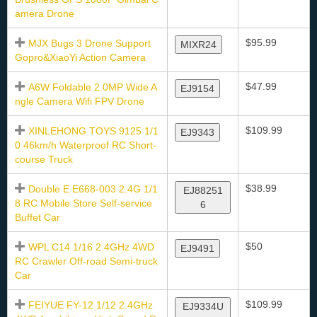
amera Drone
$95.99
MJX Bugs 3 Drone Support
MIXR24
Gopro&XiaoYi Action Camera
$47.99
A6W Foldable 2.0MP Wide A
EJ9154
ngle Camera Wifi FPV Drone
$109.99
XINLEHONG TOYS 9125 1/1
EJ9343
0 46km/h Waterproof RC Short-
course Truck
$38.99
Double E E668-003 2.4G 1/1
EJ88251
8 RC Mobile Store Self-service
6
Buffet Car
$50
WPL C14 1/16 2.4GHz 4WD
EJ9491
RC Crawler Off-road Semi-truck
Car
$109.99
FEIYUE FY-12 1/12 2.4GHz
EJ9334U