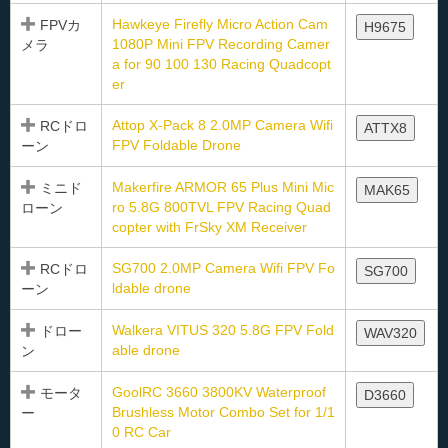
Hawkeye Firefly Micro Action Cam
FPVカ
H9675
1080P Mini FPV Recording Camer
メラ
a for 90 100 130 Racing Quadcopt
er
Attop X-Pack 8 2.0MP Camera Wifi
RCドロ
ATTX8
FPV Foldable Drone
ーン
Makerfire ARMOR 65 Plus Mini Mic
ミニド
MAK65
ro 5.8G 800TVL FPV Racing Quad
ローン
copter with FrSky XM Receiver
SG700 2.0MP Camera Wifi FPV Fo
RCドロ
SG700
ldable drone
ーン
Walkera VITUS 320 5.8G FPV Fold
ドロー
WAV320
able drone
ン
GoolRC 3660 3800KV Waterproof
モータ
D3660
Brushless Motor Combo Set for 1/1
ー
0 RC Car