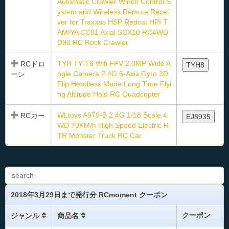
Automatic Crawler Winch Control S
ystem and Wireless Remote Recei
ver for Traxxas HSP Redcat HPI T
AMIYA CC01 Axial SCX10 RC4WD
D90 RC Rock Crawler
TYH TY-T6 Wifi FPV 2.0MP Wide A
RCドロ
TYH8
ngle Camera 2.4G 6-Axis Gyro 3D
ーン
Flip Headless Mode Long Time Flyi
ng Altitude Hold RC Quadcopter
WLtoys A979-B 2.4G 1/18 Scale 4
RCカー
EJ8935
WD 70KM/h High Speed Electric R
TR Monster Truck RC Car
2018年3月29日まで発行分 RCmoment クーポン
クーポン
ジャンル
商品名