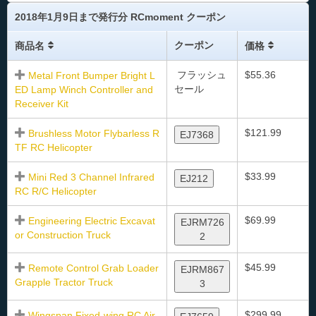
2018年1月9日まで発行分 RCmoment クーポン
クーポン
商品名
価格
フラッシュ
$55.36
Metal Front Bumper Bright L
セール
ED Lamp Winch Controller and
Receiver Kit
$121.99
Brushless Motor Flybarless R
EJ7368
TF RC Helicopter
$33.99
Mini Red 3 Channel Infrared
EJ212
RC R/C Helicopter
$69.99
Engineering Electric Excavat
EJRM726
or Construction Truck
2
$45.99
Remote Control Grab Loader
EJRM867
Grapple Tractor Truck
3
$299.99
Wingspan Fixed-wing RC Air