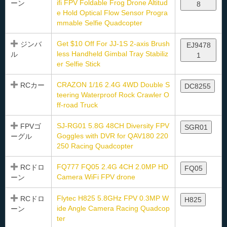
ifi FPV Foldable Frog Drone Altitud
ーン
8
e Hold Optical Flow Sensor Progra
mmable Selfie Quadcopter
Get $10 Off For JJ-1S 2-axis Brush
ジンバ
EJ9478
less Handheld Gimbal Tray Stabiliz
ル
1
er Selfie Stick
CRAZON 1/16 2.4G 4WD Double S
RCカー
DC8255
teering Waterproof Rock Crawler O
ff-road Truck
SJ-RG01 5.8G 48CH Diversity FPV
FPVゴ
SGR01
Goggles with DVR for QAV180 220
ーグル
250 Racing Quadcopter
FQ777 FQ05 2.4G 4CH 2.0MP HD
RCドロ
FQ05
Camera WiFi FPV drone
ーン
Flytec H825 5.8GHz FPV 0.3MP W
RCドロ
H825
ide Angle Camera Racing Quadcop
ーン
ter