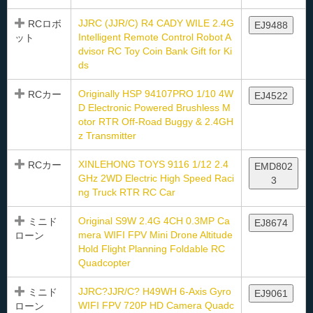
JJRC (JJR/C) R4 CADY WILE 2.4G
RCロボ
EJ9488
Intelligent Remote Control Robot A
ット
dvisor RC Toy Coin Bank Gift for Ki
ds
Originally HSP 94107PRO 1/10 4W
RCカー
EJ4522
D Electronic Powered Brushless M
otor RTR Off-Road Buggy & 2.4GH
z Transmitter
XINLEHONG TOYS 9116 1/12 2.4
RCカー
EMD802
GHz 2WD Electric High Speed Raci
3
ng Truck RTR RC Car
Original S9W 2.4G 4CH 0.3MP Ca
ミニド
EJ8674
mera WIFI FPV Mini Drone Altitude
ローン
Hold Flight Planning Foldable RC
Quadcopter
JJRC?JJR/C? H49WH 6-Axis Gyro
ミニド
EJ9061
WIFI FPV 720P HD Camera Quadc
ローン