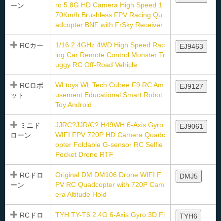
ro 5.8G HD Camera High Speed 1
ーン
70Km/h Brushless FPV Racing Qu
adcopter BNF with FrSky Receiver
1/16 2.4GHz 4WD High Speed Rac
RCカー
EJ9463
ing Car Remote Control Monster Tr
uggy RC Off-Road Vehicle
WLtoys WL Tech Cubee F9 RC Am
RCロボ
EJ9127
usement Educational Smart Robot
ット
Toy Android
JJRC?JJR/C? H49WH 6-Axis Gyro
ミニド
EJ9061
WIFI FPV 720P HD Camera Quadc
ローン
opter Foldable G-sensor RC Selfie
Pocket Drone RTF
Original DM DM106 Drone WIFI F
RCドロ
DMJ5
PV RC Quadcopter with 720P Cam
ーン
era Altitude Hold
TYH TY-T6 2.4G 6-Axis Gyro 3D Fl
RCドロ
TYH6