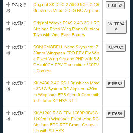
Original XK DHC-2 A600 5CH 2.4G
RC飛行
EJ3852
Brushless Motor 3D6G RC Airplane
機
Original Wltoys F949 2.4G 3CH RC
RC飛行
WLTF94
Airplane Fixed Wing Plane Outdoor
機
9
Toys with One Extra Battery
SONICMODELL Nano Skyhunter 7
RC飛行
SKY780
80mm Wingspan EPO FPV Fly Win
機
g Fixed Wing Airplane PNP with 5.8
GHz 40CH FPV Transmitter 600TV
L Camera
XK A430 2.4G 5CH Brushless Moto
RC飛行
EJ6532
r 3D6G System RC Airplane 430m
機
m Wingspan EPS Aircraft Compatib
le Futaba S-FHSS RTF
XK A1200 5.8G FPV 1080P 3D/6G
RC飛行
EJ7659
1200mm Wingspan Fixed-wing RC
機
Airplane EPO RTF Drone Compati
ble with S-FHSS