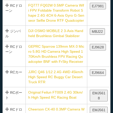
FQ777 FQ02W 0.5MP Camera Wif
RCドロ
EJ7981
i FPV Foldable Transform Robot S
ーン
hape 2.4G 4CH 6-Axis Gyro G-Sen
seor Selfie Drone RTF Quadcopter
DJI OSMO MOBILE 2 3-Axis Hand
ジンバ
MBJ22
held Brushless Gimbal Stabilizer
ル
GEPRC Sparrow 139mm MX-3 Mic
RCドロ
EJ9628
ro 5.8G HD Camera High Speed 1
ーン
70Km/h Brushless FPV Racing Qu
adcopter BNF with FrSky Receiver
JJRC Q46 1/12 2.4G 4WD 45km/h
RCカー
EJ9664
High Speed RC Buggy Car Desert
Truck RTR
Original Feilun FT009 2.4G 30km/
RCボー
EMJ561
h High Speed RC Racing Boat
ト
8
Cheerson CX-40 0.3MP Camera W
RCドロ
EMJ561