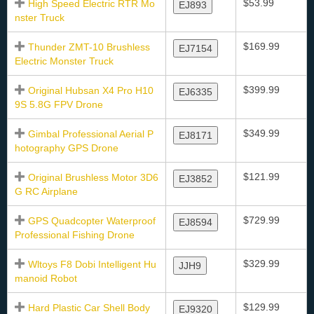
$53.99
High Speed Electric RTR Mo
EJ893
nster Truck
$169.99
Thunder ZMT-10 Brushless
EJ7154
Electric Monster Truck
$399.99
Original Hubsan X4 Pro H10
EJ6335
9S 5.8G FPV Drone
$349.99
Gimbal Professional Aerial P
EJ8171
hotography GPS Drone
$121.99
Original Brushless Motor 3D6
EJ3852
G RC Airplane
$729.99
GPS Quadcopter Waterproof
EJ8594
Professional Fishing Drone
$329.99
Wltoys F8 Dobi Intelligent Hu
JJH9
manoid Robot
$129.99
Hard Plastic Car Shell Body
EJ9320