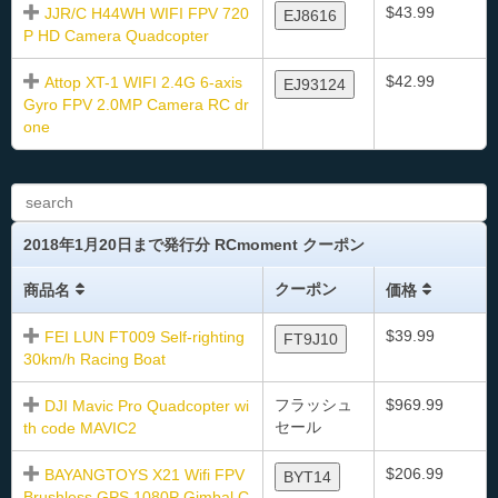
$43.99
JJR/C H44WH WIFI FPV 720
EJ8616
P HD Camera Quadcopter
$42.99
Attop XT-1 WIFI 2.4G 6-axis
EJ93124
Gyro FPV 2.0MP Camera RC dr
one
2018年1月20日まで発行分 RCmoment クーポン
クーポン
商品名
価格
$39.99
FEI LUN FT009 Self-righting
FT9J10
30km/h Racing Boat
フラッシュ
$969.99
DJI Mavic Pro Quadcopter wi
セール
th code MAVIC2
$206.99
BAYANGTOYS X21 Wifi FPV
BYT14
Brushless GPS 1080P Gimbal C