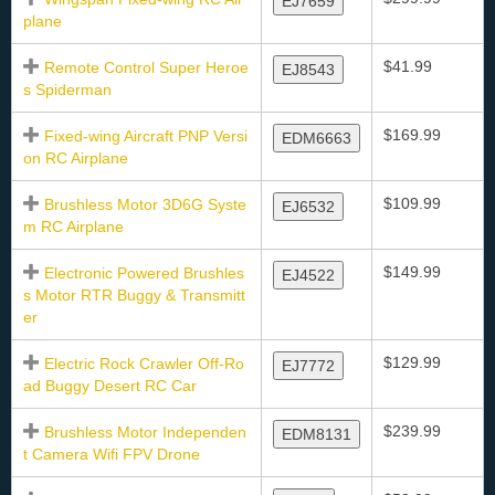
EJ7659
plane
$41.99
Remote Control Super Heroe
EJ8543
s Spiderman
$169.99
Fixed-wing Aircraft PNP Versi
EDM6663
on RC Airplane
$109.99
Brushless Motor 3D6G Syste
EJ6532
m RC Airplane
$149.99
Electronic Powered Brushles
EJ4522
s Motor RTR Buggy & Transmitt
er
$129.99
Electric Rock Crawler Off-Ro
EJ7772
ad Buggy Desert RC Car
$239.99
Brushless Motor Independen
EDM8131
t Camera Wifi FPV Drone