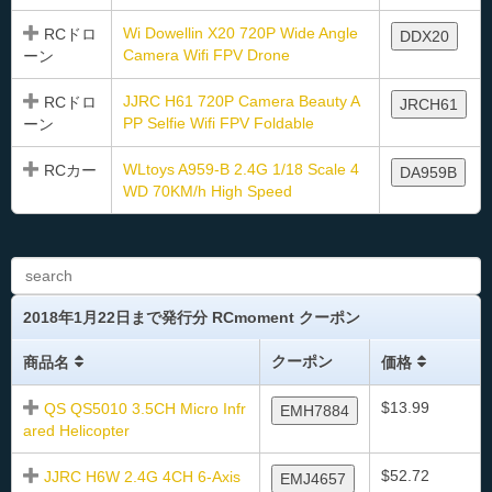
Wi Dowellin X20 720P Wide Angle
RCドロ
DDX20
Camera Wifi FPV Drone
ーン
JJRC H61 720P Camera Beauty A
RCドロ
JRCH61
PP Selfie Wifi FPV Foldable
ーン
WLtoys A959-B 2.4G 1/18 Scale 4
RCカー
DA959B
WD 70KM/h High Speed
2018年1月22日まで発行分 RCmoment クーポン
クーポン
商品名
価格
$13.99
QS QS5010 3.5CH Micro Infr
EMH7884
ared Helicopter
$52.72
JJRC H6W 2.4G 4CH 6-Axis
EMJ4657