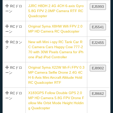
JJRC H8DH 2.4G 4CH 6-axis Gyro
RCドロ
EJ5993
5.8G FPV 2.0MP Camera RTF RC
ーン
Quadcopter
Original Syma X8HW Wifi FPV 2.0
RCドロ
EJ5541
MP HD Camera RC Quadcopter
ーン
New wifi Mini i-spy RC Tank Car R
RCタン
EJ2455
C Camera Cars Happy Cow 777-2
ク
70 with 30W Pixels Camera for iPh
one iPad iPod Controller
Original Syma X22W Wi-Fi FPV 0.3
RCドロ
EJ8902
MP Camera Selfie Drone 2.4G 4C
ーン
H 6-Axis Mini Aircraft Altitude Hold
RC Quadcopter RTF
X183GPS Follow Double GPS 2.0
RCドロ
EJ8662
MP HD Camera 5.8G FPV Drone F
ーン
ollow Me Orbit Mode Height Holdin
g Quadcopter