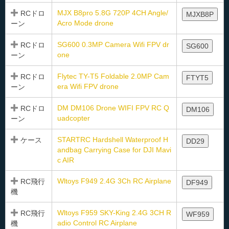
MJX B8pro 5.8G 720P 4CH Angle/
RCドロ
MJXB8P
Acro Mode drone
ーン
SG600 0.3MP Camera Wifi FPV dr
RCドロ
SG600
one
ーン
Flytec TY-T5 Foldable 2.0MP Cam
RCドロ
FTYT5
era Wifi FPV drone
ーン
DM DM106 Drone WIFI FPV RC Q
RCドロ
DM106
uadcopter
ーン
STARTRC Hardshell Waterproof H
ケース
DD29
andbag Carrying Case for DJI Mavi
c AIR
Wltoys F949 2.4G 3Ch RC Airplane
RC飛行
DF949
機
Wltoys F959 SKY-King 2.4G 3CH R
RC飛行
WF959
adio Control RC Airplane
機