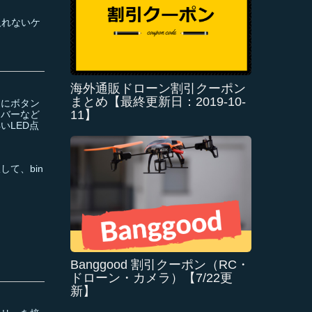
取れないケ
海外通販ドローン割引クーポン
まとめ【最終更新日：2019-10-
中にボタン
11】
イバーなど
いLED点
て、bin
Banggood 割引クーポン（RC・
ドローン・カメラ）【7/22更
新】