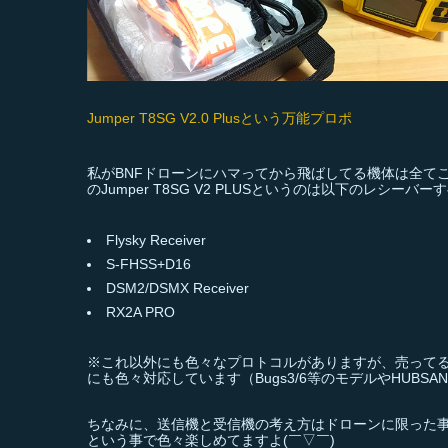
Jumper T8SG V2.0 Plusという万能プロポ
私がBNFドローンにハマってから飛ばしてる機体は全てこ
のJumper T8SG V2 PLUSというのは以下のレ
Flysky Receiver
S-FHSS+D16
DSM2/DSMX Receiver
RX2A PRO
※これ以外にも色々なプロトコルがありますが、売ってるB
にも色々対応しています（Bugs3/6等のモデルやHUBSA
ちなみに、送信機と受信機の考え方はドローンに限った
という事で色々楽しめてますよ(￣▽￣)