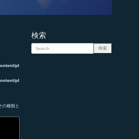
検索
ontent/pl
ontent/pl
その種類と