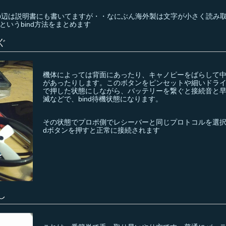
その辺は説明書にも書いてますが・・なにぶん海外製は文字が小さく読み
いうbind方法をまとめます
ぐ
機体によっては背面にあったり、キャノピーをばらして
があったりします。このボタンをピンセットや細いドラ
で押した状態にしながら、バッテリーを繋ぐと接続音と早
滅などで、bind待機状態になります。
その状態でプロポ側でレシーバーと同じプロトコルを選択し
dボタンを押すと正常に接続されます
し