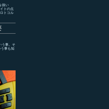
を抜い
ライトの点
プロトコル
要
いう事。そ
いう事も知