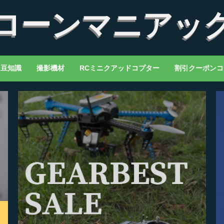
ローンマニアッ
ン豆知識
撮影機材
RCミニクアッドコプター
割引クーポンコ