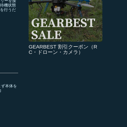
テリーを接
続待機状態
dを行うだ
GEARBEST 割引クーポン（R
C・ドローン・カメラ）
。まず本体を
力