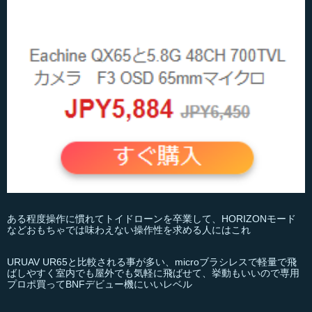
ある程度操作に慣れてトイドローンを卒業して、HORIZONモード
などおもちゃでは味わえない操作性を求める人にはこれ
URUAV UR65と比較される事が多い、microブラシレスで軽量で飛
ばしやすく室内でも屋外でも気軽に飛ばせて、挙動もいいので専用
プロポ買ってBNFデビュー機にいいレベル