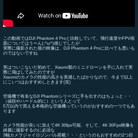
この動画ではDJI Phantom 4 Proと比較していて、飛行速度やFPV画
面についてはうーん(;^ω^)感じでしたが
実際に撮影された後の映像は、DJI Phantom 4 Proに比べても悪いも
のではないですね
実はついこないだ初めて、Xiaomi製のミニドローンを手に入れて実
際に飛ばしてみたのですが
Xiaomiのカメラの性能の高さを実感したばかりなので、今まで以上
にこいつはおすすめしときます(笑)
空撮機で有名なDJI Phantomシリーズに手を出すのはちょっと・・
（値段やハードル的に）という人とって
5万以内で買える本格的な空撮機っていうのがおすすめの一つでもあ
ります
カメラ性能が良いに加えて4K 30fps可能、そして、4K 30Fps映像を
綺麗に撮影するのに必須な
3軸カメラジャイロジンバル搭載！・・というのもおすすめの2つ目