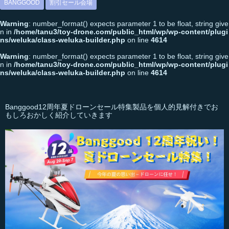
BANGGOOD
割引セール会場
Warning
: number_format() expects parameter 1 to be float, string give
n in
/home/tanu3/toy-drone.com/public_html/wp/wp-content/plugi
ns/weluka/class-weluka-builder.php
on line
4614
Warning
: number_format() expects parameter 1 to be float, string give
n in
/home/tanu3/toy-drone.com/public_html/wp/wp-content/plugi
ns/weluka/class-weluka-builder.php
on line
4614
Banggood12周年夏ドローンセール特集製品を個人的見解付きでお
もしろおかしく紹介していきます