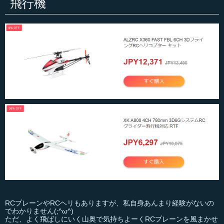
飛行機
RCプレーンやRCヘリもありますが、私自身あんまり経験がないの
でわかりません(;^ω^)
ただ、よく飛ばしにいく山奥で気持ちよーくRCプレーンを風まかせ