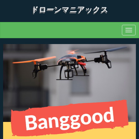
ドローンマニアックス
N
a
v
i
g
a
t
i
o
n