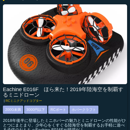
Eachine E016F ほら来た！2019年陸海空を制覇す
るミニドローン
|
RCミニクアッドコプター
200G未満
3000円以下
RCボート
ホバークラフト
2018年後半に登場したミニホバーの魅力とミニドローンの性能がひ
とつにまとまり、少年心をくすぐる陸海空を制覇するお手軽に遊べ
る子供のおもちゃEachine E016Fが登場だ！