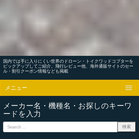
国内では手に入りにくい世界のドローン・トイクワッドコプターを
ピックアップしてご紹介。飛行レビュー他、海外通販サイトのセー
ル・割引クーポン情報なども掲載
メニュー
N
a
v
i
メーカー名・機種名・お探しのキーワ
g
ードを入力
a
t
i
o
n