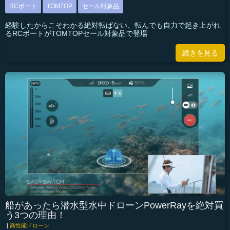
RCボート
TOMTOP
セール対象品
経験したからこそわかる絶対転ばない、転んでも自力で起き上がれ
るRCボートがTOMTOPセール対象品で登場
続きを見る
船があったら潜水型水中ドローンPowerRayを絶対買
う3つの理由！
|
高性能ドローン