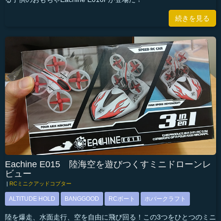
続きを見る
Eachine E015 陸海空を遊びつくすミニドローンレ
ビュー
|
RCミニクアッドコプター
ALTITUDE HOLD
BANGGOOD
RCボート
ホバークラフト
陸を爆走、水面走行、空を自由に飛び回る！この3つをひとつのミニ