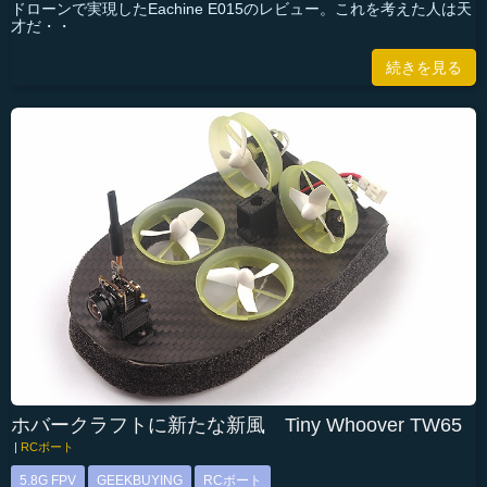
ドローンで実現したEachine E015のレビュー。これを考えた人は天
才だ・・
続きを見る
ホバークラフトに新たな新風 Tiny Whoover TW65
|
RCボート
5.8G FPV
GEEKBUYING
RCボート