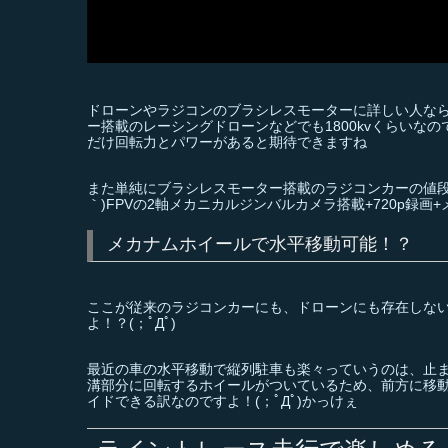
ドローンやラジコンのブラシレスモーターに詳しい人なら
ー搭載のレーシングドローンなどでも1800kvくらい
だけ回転力とパワーがあると期待できますね
また単純にブラシレスモーター搭載のラジコンカーの値段（
｀)FPVの2軸メカニカルジンバルカメラ搭載+720p録画
メカナムホイールで水平移動可能！？
ここが従来のラジコンカーにも、ドローンにも存在しな
よ！？(；ﾟДﾟ)
最近の車の水平移動で縦列駐車も楽々っていうのは、止ま
溝部分に回転するホイールがついているため、前方に移
イドできる訳なのですよ！(；ﾟДﾟ)かっけぇ