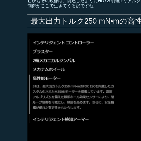
しかもその映像は、前述したようにHD720録画+リアルタ
制御がここで生きてくる訳ですね
最大出力トルク250 mN•mの