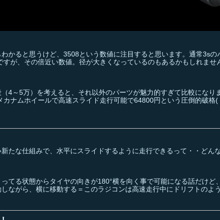
わかると思うけど、3508という数値に注目すると思います。通常3sの
なのですが、その倍近い数値。径が大きくなっているのもあるかもしれませ
4～5万）を考えると、それ以外のパーツが魅力的すぎて比較になりませ
+メカナムホイールで高速スライド走行可能で64800円という圧倒的破格(；
い新たな仕組みで、水平にスライドするように走行できるって・・どん
ってる状態からタイヤの向きが180°横を向く事で可能になる話だけど
動しながら、横に移動する＝このラジコンは高速走行中にドリフトのよ