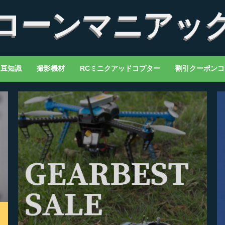
ローンマニアッ
ン豆知識
撮影機材
RCミニクアッドコプター
割引クーポンコ