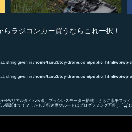
1 これからラジコンカー買うならこれ一択！
t, string given in
/home/tanu3/toy-drone.com/public_html/wp/wp-c
t, string given in
/home/tanu3/toy-drone.com/public_html/wp/wp-c
ル+FPVリアルタイム伝送、ブラシレスモーター搭載、さらに水平スライ
ル撮影まで！？しかも走行速度やルートはプログラミング可能(；ﾟДﾟ)