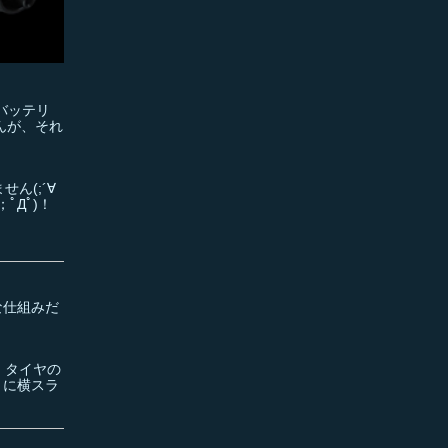
バッテリ
んが、それ
ん(;´∀
ﾟДﾟ)！
な仕組みだ
、タイヤの
うに横スラ