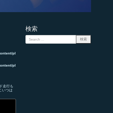
検索
ontent/pl
ontent/pl
ド走行も
こいつは