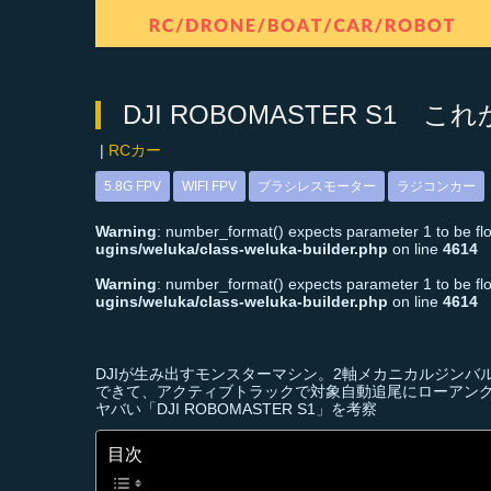
DJI ROBOMASTER S
|
RCカー
5.8G FPV
WIFI FPV
ブラシレスモーター
ラジコンカー
Warning
: number_format() expects parameter 1 to be floa
ugins/weluka/class-weluka-builder.php
on line
4614
Warning
: number_format() expects parameter 1 to be floa
ugins/weluka/class-weluka-builder.php
on line
4614
DJIが生み出すモンスターマシン。2軸メカニカルジンバ
できて、アクティブトラックで対象自動追尾にローアング
ヤバい「DJI ROBOMASTER S1」を考察
目次