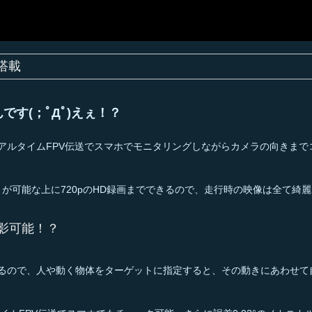
ラ搭載
す(；ﾟДﾟ)えぇ！？
リアルタイムFPV伝送でスマホでモニタリングしながらカメラの向きまで
動きが可能な上に720pのHD録画までできるので、走行時の映像は全て綺
影可能！？
いるので、人や動く物体をターゲットに指定すると、その動きにあわせて