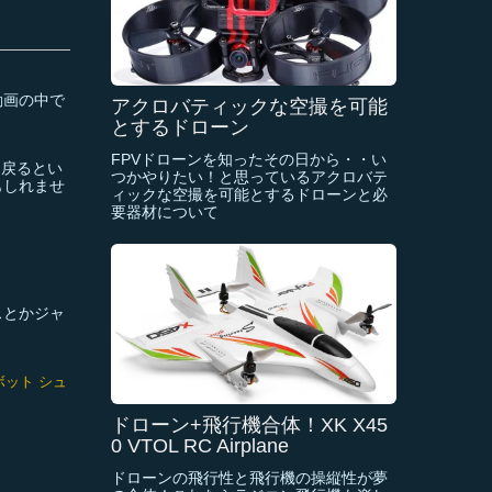
動画の中で
アクロバティックな空撮を可能
とするドローン
FPVドローンを知ったその日から・・い
に戻るとい
つかやりたい！と思っているアクロバテ
もしれませ
ィックな空撮を可能とするドローンと必
要器材について
スとかジャ
ボット シュ
ドローン+飛行機合体！XK X45
0 VTOL RC Airplane
ドローンの飛行性と飛行機の操縦性が夢