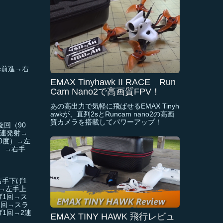
歩前進→右
EMAX Tinyhawk II RACE Run
Cam Nano2で高画質FPV！
あの高出力で気軽に飛ばせるEMAX Tinyh
awkが、直列2sとRuncam nano2の高画
質カメラを搭載してパワーアップ！
回（90
2連発射→
0度）→左
）→右手
右手下げ1
→左手上
げ1回→ス
1回→スラ
1回→2連
EMAX TINY HAWK 飛行レビュ