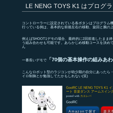
LE NENG TOYS K1 はプ
コントローラーに設定されている各ボタンはプログラム
行っている例は、基本的な前後左右の移動、旋回と腕の
例えばSHOOT1デモの場合、最終的に2回前進したまま
う組み合わせも可能です。あらかじめ移動コースを決め
ん
「70個の基本操作の組みあ
一番長いデモで
こんなロボット型のラジコンが幼少期の自分にあったら
イロ制御とか勉強してたかもしれない(笑)
GoolRC LE NENG TOY
ート 音楽ダンス アームスイン
posted with
カエレバ
GoolRC
Amazonで探す
楽天