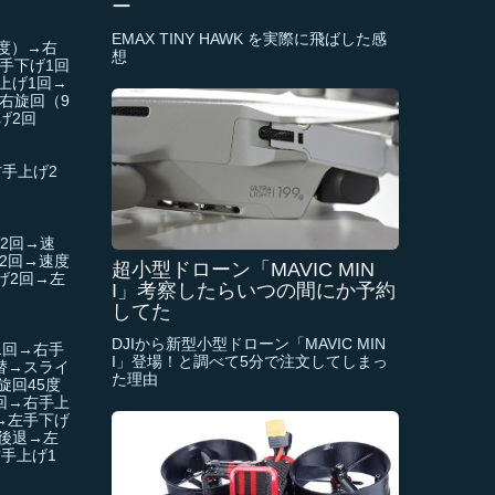
ー
EMAX TINY HAWK を実際に飛ばした感
度）→右
想
手下げ1回
上げ1回→
右旋回（9
げ2回
手上げ2
2回→速
2回→速度
超小型ドローン「MAVIC MIN
げ2回→左
I」考察したらいつの間にか予約
してた
DJIから新型小型ドローン「MAVIC MIN
1回→右手
I」登場！と調べて5分で注文してしまっ
替→スライ
た理由
旋回45度
回→右手上
→左手下げ
後退→左
手上げ1