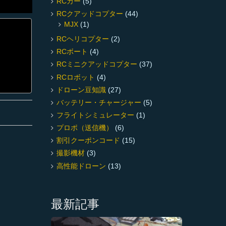
RCカー
(5)
RCクアッドコプター
(44)
MJX
(1)
RCヘリコプター
(2)
RCボート
(4)
RCミニクアッドコプター
(37)
RCロボット
(4)
ドローン豆知識
(27)
バッテリー・チャージャー
(5)
フライトシミュレーター
(1)
プロポ（送信機）
(6)
割引クーポンコード
(15)
撮影機材
(3)
高性能ドローン
(13)
最新記事