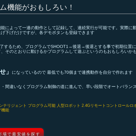
ログラム機能がおもしろい！
機能によって一連の動作として記録して、連続実行が可能です。実際に
上げ下げだけですが、各デモボタンも登録できます
終了するため、プログラムでSHOOT1→後退→後退とする事で初期位置
て、そのとおりに動けるかプログラムして遊ぶというのもおもしろいか
わせ」
になっているので 最低でも70個まで連携動作を自分で作れます
・・間違いなくプログラム制御の道に進んで、早い段階でオートバラン
S K1 インテリジェント プログラム可能 人型ロボット 2.4Gリモートコントロールロ
グ機能
市場で最安値を探す