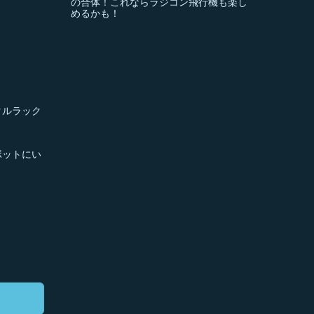
の合体！これならラジコン飛行機も楽し
めるかも！
タルラック
ボットにい
P