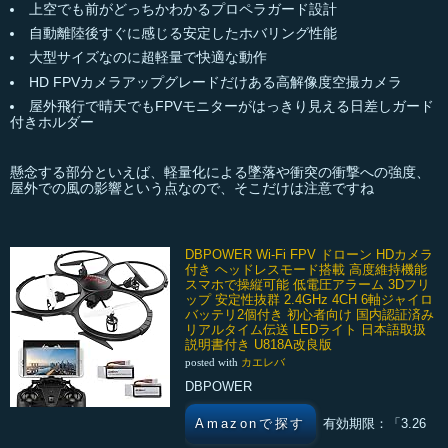
上空でも前がどっちかわかるプロペラガード設計
自動離陸後すぐに感じる安定したホバリング性能
大型サイズなのに超軽量で快適な動作
HD FPVカメラアップグレードだけある高解像度空撮カメラ
屋外飛行で晴天でもFPVモニターがはっきり見える日差しガード
付きホルダー
懸念する部分といえば、軽量化による墜落や衝突の衝撃への強度、
屋外での風の影響という点なので、そこだけは注意ですね
DBPOWER Wi-Fi FPV ドローン HDカメラ
付き ヘッドレスモード搭載 高度維持機能
スマホで操縦可能 低電圧アラーム 3Dフリ
ップ 安定性抜群 2.4GHz 4CH 6軸ジャイロ
バッテリ2個付き 初心者向け 国内認証済み
リアルタイム伝送 LEDライト 日本語取扱
説明書付き U818A改良版
posted with
カエレバ
DBPOWER
Amazonで探す
有効期限：「3.26