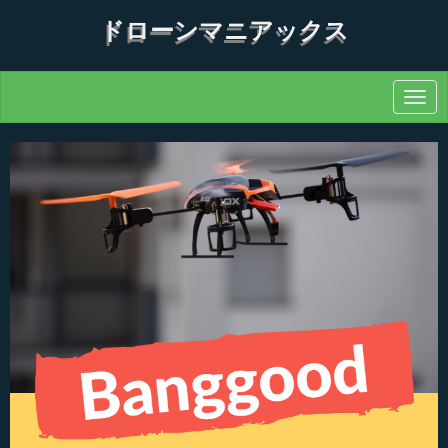
ドローンマニアックス
N
a
v
i
g
a
t
i
o
n