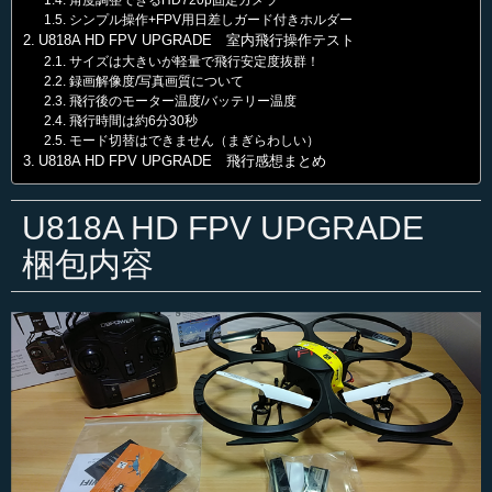
シンプル操作+FPV用日差しガード付きホルダー
U818A HD FPV UPGRADE 室内飛行操作テスト
サイズは大きいが軽量で飛行安定度抜群！
録画解像度/写真画質について
飛行後のモーター温度/バッテリー温度
飛行時間は約6分30秒
モード切替はできません（まぎらわしい）
U818A HD FPV UPGRADE 飛行感想まとめ
U818A HD FPV UPGRADE
梱包内容