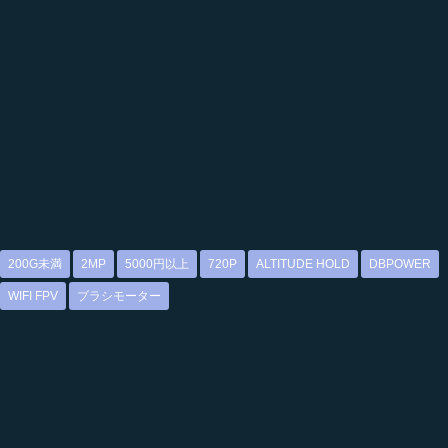
200G未満
2MP
5000円以上
720P
ALTITUDE HOLD
DBPOWER
WIFI FPV
ブラシモーター