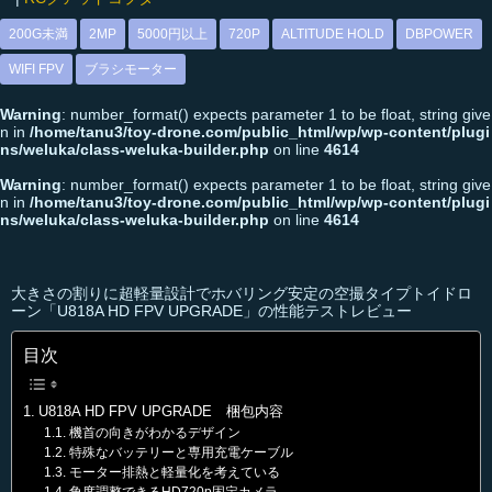
200G未満
2MP
5000円以上
720P
ALTITUDE HOLD
DBPOWER
WIFI FPV
ブラシモーター
Warning
: number_format() expects parameter 1 to be float, string give
n in
/home/tanu3/toy-drone.com/public_html/wp/wp-content/plugi
ns/weluka/class-weluka-builder.php
on line
4614
Warning
: number_format() expects parameter 1 to be float, string give
n in
/home/tanu3/toy-drone.com/public_html/wp/wp-content/plugi
ns/weluka/class-weluka-builder.php
on line
4614
大きさの割りに超軽量設計でホバリング安定の空撮タイプトイドロ
ーン「U818A HD FPV UPGRADE」の性能テストレビュー
目次
U818A HD FPV UPGRADE 梱包内容
機首の向きがわかるデザイン
特殊なバッテリーと専用充電ケーブル
モーター排熱と軽量化を考えている
角度調整できるHD720p固定カメラ