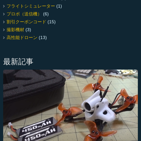
フライトシミュレーター
(1)
プロポ（送信機）
(6)
割引クーポンコード
(15)
撮影機材
(3)
高性能ドローン
(13)
最新記事