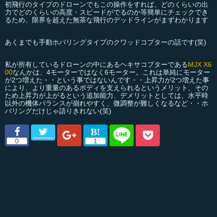
初飛行のタイプのドローンでもこの操作をすれば、どのくらいの出
力でどのくらいの高度・スピードがでるのか等簡単にチェックでき
るため、限界を超えた無茶な飛行のデッドラインがまずわかります
あくまでも手動ホバリングタイプのクワッドコプターの話です(笑)
私が所有しているドローンの中にあるヘキサコプターである
MJX X6
00
なんかは、4モーターではなく6モーター。これは単純にモーター
が2つ増えた・・という事ではないんです・・上昇力が2つ増えた事
により、より重量のあるボディを支えられるというメリット、その
ため上昇力が上がるという追加能力、デメリットとしては、水平時
以外の機体バランスが崩れやすく、微調整が難しくなるなど・・ホ
バリングだけじゃ語りきれない(笑)