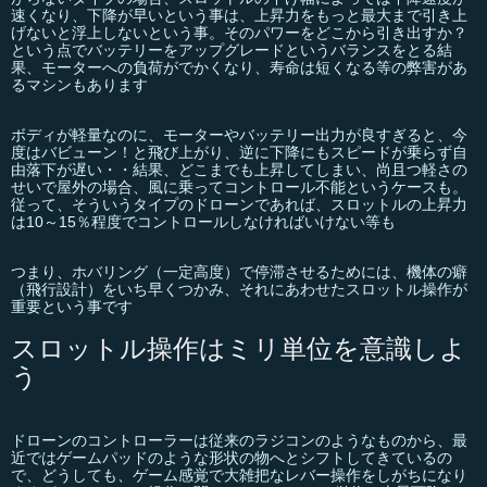
速くなり、下降が早いという事は、上昇力をもっと最大まで引き上
げないと浮上しないという事。そのパワーをどこから引き出すか？
という点でバッテリーをアップグレードというバランスをとる結
果、モーターへの負荷がでかくなり、寿命は短くなる等の弊害があ
るマシンもあります
ボディが軽量なのに、モーターやバッテリー出力が良すぎると、今
度はバビューン！と飛び上がり、逆に下降にもスピードが乗らず自
由落下が遅い・・結果、どこまでも上昇してしまい、尚且つ軽さの
せいで屋外の場合、風に乗ってコントロール不能というケースも。
従って、そういうタイプのドローンであれば、スロットルの上昇力
は10～15％程度でコントロールしなければいけない等も
つまり、ホバリング（一定高度）で停滞させるためには、機体の癖
（飛行設計）をいち早くつかみ、それにあわせたスロットル操作が
重要という事です
スロットル操作はミリ単位を意識しよ
う
ドローンのコントローラーは従来のラジコンのようなものから、最
近ではゲームパッドのような形状の物へとシフトしてきているの
で、どうしても、ゲーム感覚で大雑把なレバー操作をしがちになり