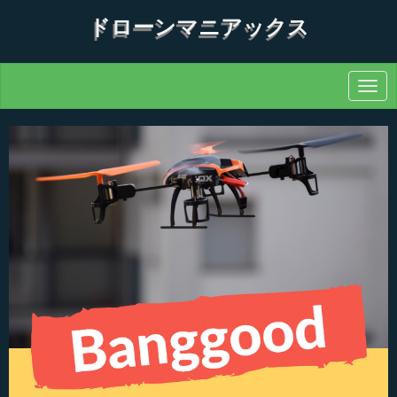
ドローンマニアックス
N
a
v
i
g
a
t
i
o
n