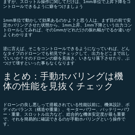
ますが、スロットル操作に関してだけは、1mm単位で上昇下降をコ
ントロールできるように癖をつけましょう
1mm単位で動かして効果あるのかよ？と思う人は、まず目の前で安
定ホバリングさせた状態から、1mm上昇、1mm下降という出力コン
トロールしてみれば、その1mmがどれだけの振れ幅がでるか違いが
よくわかります
逆に言えば、そこをコントロールできるようになっていれば、どん
なタイプのドローンでも初見でチェックして、出力をどこまで出し
ていいか？そのドローンの癖を見抜き、いきなり落下させたり、ぶ
つけて壊すといった事もなくなります
まとめ：手動ホバリングは機
体の性能を見抜くチェック
ドローンの良し悪しって搭載されている性能以前に、機体設計、ボ
ディのバランス（構造や重量）、モーターパワー、バッテリーパワ
ー・重量、スロットル出力など、総合的な機体安定度が最も重要
で、それを簡易的に確認できるのが手動ホバリングという操作で
す。