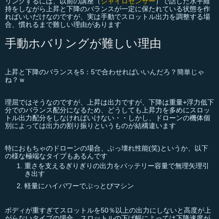
リングするには、以前の講座（
ジャイロセンサー
）で話した水平維
持をしながら上昇と下降のバランスが一定に保たれている状態を作
ればいいだけなのですが、実は手動でスロットル出力を調整する場
合、慣れるまで難しい理由があります
手動ホバリングが難しい理由
上昇と下降のバランスを5：5で合わせればいいんだろ？簡単じゃ
ね？ｗ
理屈ではそうなのですが、上昇は出力ですが、下降は重量+浮力低下
分でのバランス配分になるため、どうしても上昇力を多めにスロッ
トル出力配分をしなければいけない・・しかし、ドローンの機体個
別によっては出力の割り振りというものが結構違います
特におもちゃのドローンの場合、ぶっ壊れ性能(笑)というか、以下
の様な極端なタイプもあるんです
重さを支えるぎりぎりの出力をバッテリー容量で無理矢理引
き出す
軽量にハイパワーでぶっとびマシン
ボディが重すぎてスロットルを50％以上の出力にしないと高度が上
がらないタイプの場合、スロットルの下げ幅によっては下降速度が