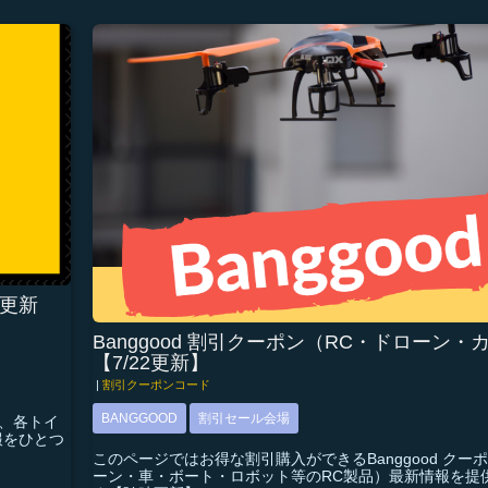
更新
Banggood 割引クーポン（RC・ドローン・
【7/22更新】
|
割引クーポンコード
BANGGOOD
割引セール会場
の他、各トイ
報をひとつ
このページではお得な割引購入ができるBanggood クーポ
ーン・車・ボート・ロボット等のRC製品）最新情報を提