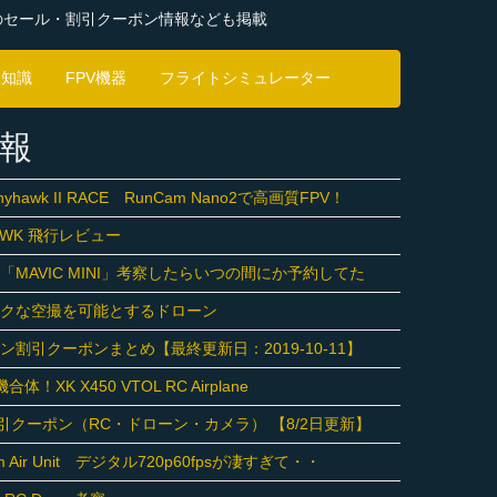
のセール・割引クーポン情報なども掲載
豆知識
FPV機器
フライトシミュレーター
報
inyhawk II RACE RunCam Nano2で高画質FPV！
 HAWK 飛行レビュー
MAVIC MINI」考察したらいつの間にか予約してた
ックな空撮を可能とするドローン
割引クーポンまとめ【最終更新日：2019-10-11】
！XK X450 VTOL RC Airplane
ng 割引クーポン（RC・ドローン・カメラ） 【8/2日更新】
tem Air Unit デジタル720p60fpsが凄すぎて・・