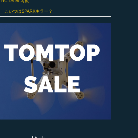
O RC Drone考察
eron こいつはSPARKキラー？